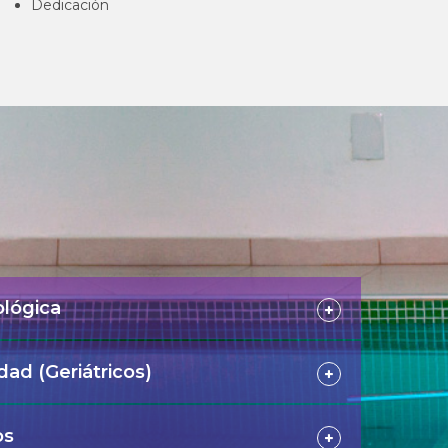
Dedicación
ológica
dad (Geriátricos)
os