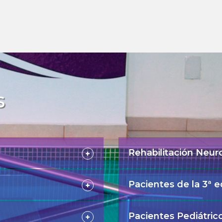
S
Rehabilitación Neur
Pacientes de la 3ª e
Pacientes Pediátric