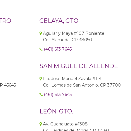
TRO
CELAYA, GTO.
Aguilar y Maya #107 Poniente
Col. Alameda. CP 38050
(461) 613 7645
SAN MIGUEL DE ALLENDE
Lib. José Manuel Zavala #114
CP 45645
Col. Lomas de San Antonio. CP 37700
(461) 613 7645
LEÓN, GTO.
Av. Guanajuato #1308
Col. Jardines del Moral. CP 37160